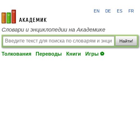
EN
DE
ES
FR
academic.ru
Словари и энциклопедии на Академике
Найти!
Толкования
Переводы
Книги
Игры ⚽