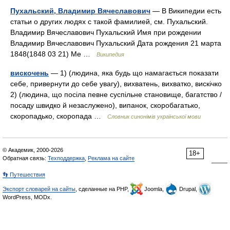
Пухальский, Владимир Вячеславович
— В Википедии есть
статьи о других людях с такой фамилией, см. Пухальский.
Владимир Вячеславович Пухальский Имя при рождении
Владимир Вячеславович Пухальский Дата рождения 21 марта
1848(1848 03 21) Ме …
Википедия
вискочень
— 1) (людина, яка будь що намагається показати
себе, привернути до себе увагу), вихватень, вихватко, вискічко
2) (людина, що посіла певне суспільне становище, багатство /
посаду швидко й незаслужено), випанок, скоробагатько,
скоропадько, скоропада …
Словник синонімів української мови
© Академик, 2000-2026
18+
Обратная связь:
Техподдержка
,
Реклама на сайте
👣 Путешествия
Экспорт словарей на сайты
, сделанные на PHP,
Joomla,
Drupal,
WordPress, MODx.