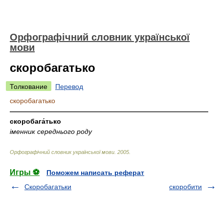
Орфографічний словник української
мови
скоробагатько
Толкование
Перевод
скоробагатько
—————————————————————————————
скоробага́тько
іменник середнього роду
Орфографічний словник української мови
.
2005
.
Игры ⚽
Поможем написать реферат
Скоробагатьки
скоробити