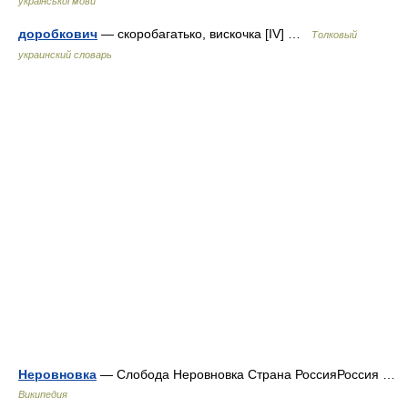
української мови
доробкович
— скоробагатько, вискочка [IV] …
Толковый
украинский словарь
Неровновка
— Слобода Неровновка Страна РоссияРоссия …
Википедия