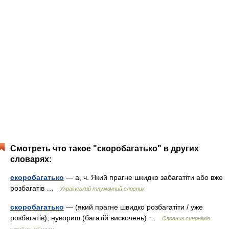
Смотреть что такое "скоробагатько" в других
словарях:
скоробагатько
— а, ч. Який прагне шкидко забагатіти або вже
розбагатів …
Український тлумачний словник
скоробагатько
— (який прагне швидко розбагатіти / уже
розбагатів), нувориш (багатій вискочень) …
Словник синонімів